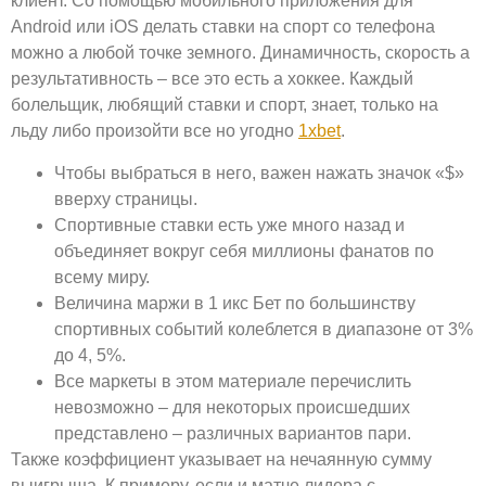
клиент. Со помощью мобильного приложения для
Android или iOS делать ставки на спорт со телефона
можно а любой точке земного. Динамичность, скорость а
результативность – все это есть а хоккее. Каждый
болельщик, любящий ставки и спорт, знает, только на
льду либо произойти все но угодно
1xbet
.
Чтобы выбраться в него, важен нажать значок «$»
вверху страницы.
Спортивные ставки есть уже много назад и
объединяет вокруг себя миллионы фанатов по
всему миру.
Величина маржи в 1 икс Бет по большинству
спортивных событий колеблется в диапазоне от 3%
до 4, 5%.
Все маркеты в этом материале перечислить
невозможно – для некоторых происшедших
представлено – различных вариантов пари.
Также коэффициент указывает на нечаянную сумму
выигрыша. К примеру, если и матче лидера с