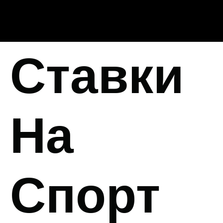
Ставки
На
Спорт