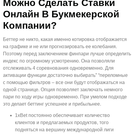
Можно Сделать Ставки
Онлайн В Букмекерской
Компании?
Беттер не никто, какая именно котировка отображается
на графике и не или прогнозировать ее колебания.
Поэтому перед заключением финпари лучше определить
индекс по огромному усмотрению. Она позволяли
отслеживать 4 соревнования одновременно. Для
активации функции достаточно выбирать” “переломные
с помощью фильтров – все они будут отображаться на
одной странице. Опция позволяет заключать немного
пари по ходу игры одновременно. При умелом подходе
это делает беттинг успешнее и прибыльнее.
1xBet постоянно обеспечивает количество
клиентов и предлагаемых продуктов, того
подняться на вершину международной лиги