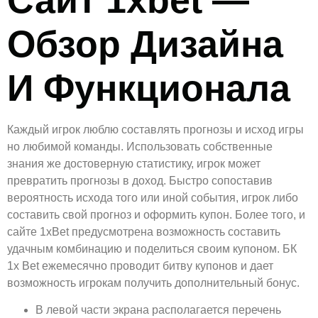
Обзор Дизайна
И Функционала
Каждый игрок люблю составлять прогнозы и исход игры
но любимой команды. Использовать собственные
знания же достоверную статистику, игрок может
превратить прогнозы в доход. Быстро сопоставив
вероятность исхода того или иной события, игрок либо
составить свой прогноз и оформить купон. Более того, и
сайте 1xBet предусмотрена возможность составить
удачным комбинацию и поделиться своим купоном. БК
1x Bet ежемесячно проводит битву купонов и дает
возможность игрокам получить дополнительный бонус.
В левой части экрана располагается перечень