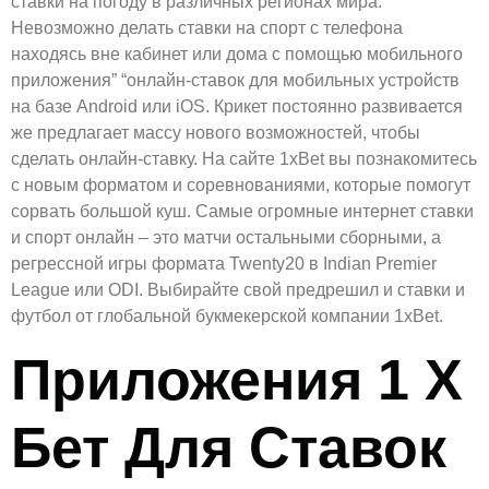
ставки на погоду в различных регионах мира.
Невозможно делать ставки на спорт с телефона
находясь вне кабинет или дома с помощью мобильного
приложения” “онлайн-ставок для мобильных устройств
на базе Android или iOS. Крикет постоянно развивается
же предлагает массу нового возможностей, чтобы
сделать онлайн-ставку. На сайте 1xBet вы познакомитесь
с новым форматом и соревнованиями, которые помогут
сорвать большой куш. Самые огромные интернет ставки
и спорт онлайн – это матчи остальными сборными, а
регрессной игры формата Twenty20 в Indian Premier
League или ODI. Выбирайте свой предрешил и ставки и
футбол от глобальной букмекерской компании 1xBet.
Приложения 1 Х
Бет Для Ставок