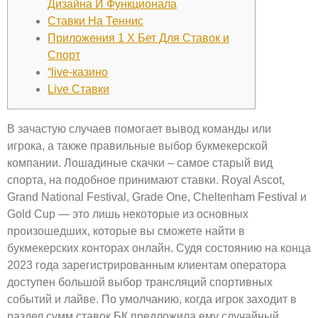
Дизайна И Функционала
Ставки На Теннис
Приложения 1 Х Бет Для Ставок и
Спорт
“live-казино
Live Ставки
В зачастую случаев помогает вывод команды или
игрока, а также правильные выбор букмекерской
компании. Лошадиные скачки – самое старый вид
спорта, на подобное принимают ставки. Royal Ascot,
Grand National Festival, Grade One, Cheltenham Festival и
Gold Cup — это лишь некоторые из основных
произошедших, которые вы сможете найти в
букмекерских конторах онлайн. Судя состоянию на конца
2023 года зарегистрированным клиентам оператора
доступен большой выбор трансляций спортивных
событий и лайве. По умолчанию, когда игрок заходит в
раздел сумм ставок БК предложила ему случайный