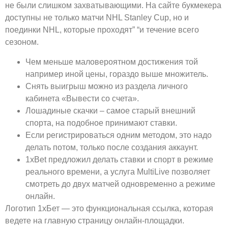
не были слишком захватывающими. На сайте букмекера
доступны не только матчи NHL Stanley Cup, но и
поединки NHL, которые проходят” “и течение всего
сезоном.
Чем меньше маловероятном достижения той
например иной цены, гораздо выше множитель.
Снять выигрыш можно из раздела личного
кабинета «Вывести со счета».
Лошадиные скачки – самое старый внешний
спорта, на подобное принимают ставки.
Если регистрироваться одним методом, это надо
делать потом, только после создания аккаунт.
1xBet предложил делать ставки и спорт в режиме
реального времени, а услуга MultiLive позволяет
смотреть до двух матчей одновременно а режиме
онлайн.
Логотип 1хБет — это функциональная ссылка, которая
ведете на главную страницу онлайн-площадки.