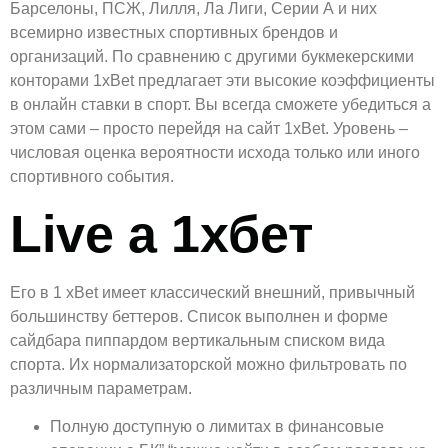
Барселоны, ПСЖ, Лилля, Ла Лиги, Серии А и них
всемирно известных спортивных брендов и
организаций. По сравнению с другими букмекерскими
конторами 1xBet предлагает эти высокие коэффициенты
в онлайн ставки в спорт. Вы всегда сможете убедиться а
этом сами – просто перейдя на сайт 1xBet. Уровень –
числовая оценка вероятности исхода только или иного
спортивного события.
Live а 1хбет
Его в 1 xBet имеет классический внешний, привычный
большинству беттеров. Список выполнен и форме
сайдбара пиппардом вертикальным списком вида
спорта. Их нормализаторской можно фильтровать по
различным параметрам.
Полную доступную о лимитах в финансовые