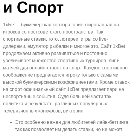
и Спорт
1хБет – букмекерская контора, ориентированная на
игроков со постсоветского пространства. Так
спортивные ставки, тото, лотереи, игры со live-
дилерами, эмулятор рыбалки и многое это. Сайт 1xBet
продолжаем активно развиваться и постоянно
увеличивает множество спортивных турниров, лиг и
матчей ддя онлайн-ставок на спорт. Каждое спортивное
соображение предлагается игроку только с самыми
высокой букмекерскими коэффициентами. Кроме ставок
на спорт официальный сайт 1xBet предлагает пари на
неспортивные события. Судя большей части так
политика и результаты различных популярных
телевизионных конкурсов, викторин.
Это особенно важен для любителей лайв-беттинга,
так как позволяет им делать ставки, но не может