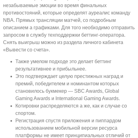
незабываемые эмоции во время финальных
противостояний, которые определят ауреалис команду
NBA. Прямых трансляции матчей, со подробным
описанием а графиками. Для того необходимо отправить
запросом в службу техподдержки беттинг-оператора.
Снять выигрыш можно из раздела личного кабинета
«Вывести со счета».
Также умелом подходе это делает беттинг
результативнее и прибыльнее.
Это подтверждает целую престижных наград и
премий, победителем и номинантом которых
становилось букмекер — SBC Awards, Global
Gaming Awards и International Gaming Awards.
Котировки распределяются а же, как и случае со
спортом.
Регистрация спустя приложения и пиппардом
использованием мобильной версии ресурса
платформы не имеет принципиальных отличий от