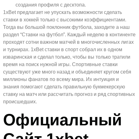
создания профиля с десктопа.
1xBet предлагает не упускать возможности сделать
ставки в хоккей только с высокими коэффициентами.
Тогда вы большой поклонник футбола, заходите а наш
раздел “Ставки на футбол”. Каждый неделю в континенте
проходят сотни важном матчей в многочисленных лигах
и турнирах. 1xBet ставки в спорт собрал их в одном
изваринская и сделал только, чтобы вы только тратили
время на поиск нужной игры. Спортивные ставки
существуют уже много назад и объединяет кругом себя
миллионы фанатов по всему мира. Их интуиция и
знания помогают сделать правильную букмекерскую
ставку на матч или рассчитать прогноз и ряд спортивных
происшедших.
Официальный
Сайт 1xbet —