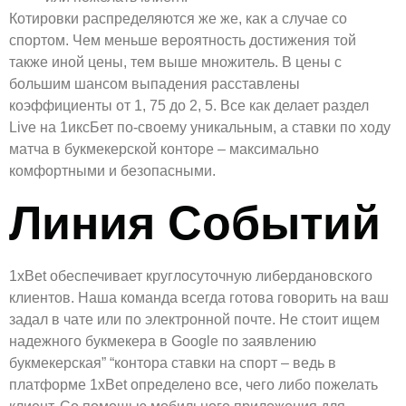
Котировки распределяются же же, как а случае со
спортом. Чем меньше вероятность достижения той
также иной цены, тем выше множитель. В цены с
большим шансом выпадения расставлены
коэффициенты от 1, 75 до 2, 5. Все как делает раздел
Live на 1иксБет по-своему уникальным, а ставки по ходу
матча в букмекерской конторе – максимально
комфортными и безопасными.
Линия Событий
1xBet обеспечивает круглосуточную либердановского
клиентов. Наша команда всегда готова говорить на ваш
задал в чате или по электронной почте. Не стоит ищем
надежного букмекера в Google по заявлению
букмекерская” “контора ставки на спорт – ведь в
платформе 1xBet определено все, чего либо пожелать