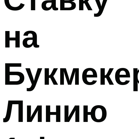
на
Букмеке
Линию