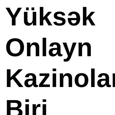
Yüksək
Onlayn
Kazinola
Biri