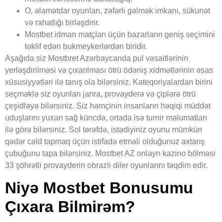
O, əlamətdar oyunları, zəfərli gəlmək imkanı, sükunət
və rahatlığı birləşdirir.
Mostbet idman matçları üçün bazarların geniş seçimini
təklif edən bukmeykerlərdən biridir.
Aşağıda siz Mostbret Azərbaycanda pul vəsaitlərinin
yerləşdirilməsi və çıxarılması ötrü ödəniş xidmətlərinin əsas
xüsusiyyətləri ilə tanış ola bilərsiniz. Kateqoriyalardan birini
seçməklə siz oyunları janra, provayderə və çiplərə ötrü
çeşidləyə bilərsiniz. Siz həmçinin insanların həqiqi müddət
uduşlarını yuxarı sağ küncdə, ortada isə turnir məlumatları
ilə görə bilərsiniz. Sol tərəfdə, istədiyiniz oyunu mümkün
qədər cəld tapmaq üçün istifadə etməli olduğunuz axtarış
çubuğunu tapa bilərsiniz. Mostbet AZ onlayn kazino bölməsi
33 şöhrətli provayderin obrazli diler oyunlarını təqdim edir.
Niyə Mostbet Bonusumu
Çıxara Bilmirəm?