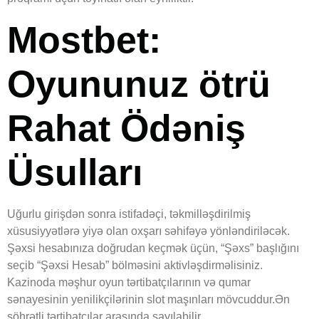
Mostbet:
Oyununuz ötrü
Rahat Ödəniş
Üsulları
Uğurlu girişdən sonra istifadəçi, təkmilləşdirilmiş
xüsusiyyətlərə yiyə olan oxşarı səhifəyə yönləndiriləcək.
Şəxsi hesabınıza doğrudan keçmək üçün, “Şəxs” başlığını
seçib “Şəxsi Hesab” bölməsini aktivləşdirməlisiniz.
Kazinoda məşhur oyun tərtibatçılarının və qumar
sənayesinin yenilikçilərinin slot maşınları mövcuddur.Ən
şöhrətli tərtibatçılar arasında sayılabilir.